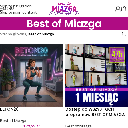
Skip to navigation
MENU
Skip to main content
Best of Miazga
Strona główna
Best of Miazga
BETON20
Dostęp do WSZYSTKICH
programów BEST OF MIAZGA
Best of Miazga
199,99
zł
Best of Miazga