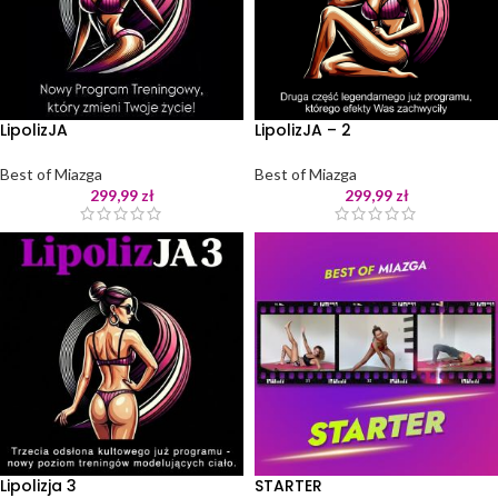
LipolizJA
LipolizJA – 2
Best of Miazga
Best of Miazga
299,99
zł
299,99
zł
Lipolizja 3
STARTER