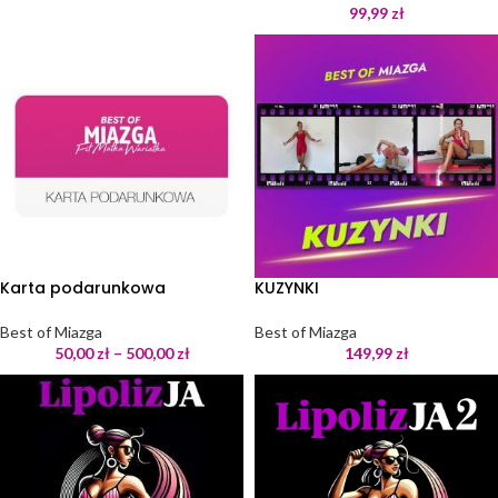
99,99
zł
Karta podarunkowa
KUZYNKI
Best of Miazga
Best of Miazga
50,00
zł
–
500,00
zł
149,99
zł