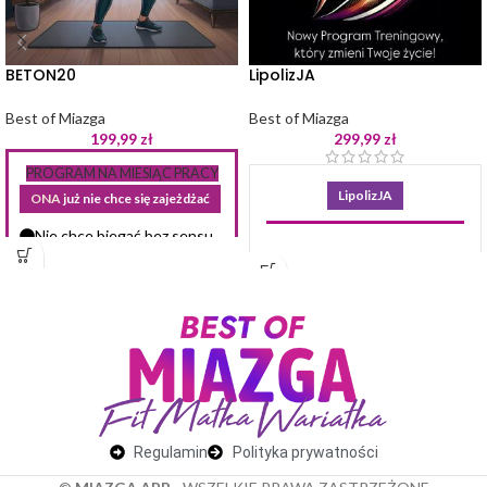
BETON20
LipolizJA
Best of Miazga
Best of Miazga
199,99
zł
299,99
zł
PROGRAM NA MIESIĄC PRACY
LipolizJA
ONA
już nie chce się zajeżdżać
Nie chce biegać bez sensu.
Twoja rewolucja
Nie chce skakać, żeby „coś
zrobić”.
w spalaniu
Nie chce być wiecznie
tłuszczu
zmęczona i nadal
i ujędrnianiu
niezadowolona ze swojego
ciała!
ciała.
ONA
zaczyna rozumieć
LipolizJA to innowacyjny
Że ciało nie zmienia się od
program treningowy, który
Regulamin
Polityka prywatności
chaosu.
pomoże Ci osiągnąć